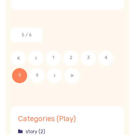
5 / 6
1
2
3
4
5
6
Categories (Play)
story (2)