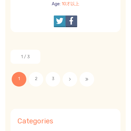
Age:
10才以上
1 / 3
1
2
3
Categories