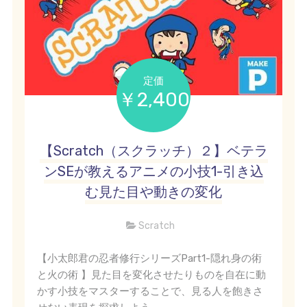
定価
￥2,400
【Scratch（スクラッチ）２】ベテラ
ンSEが教えるアニメの小技1-引き込
む見た目や動きの変化
Scratch
【小太郎君の忍者修行シリーズPart1-隠れ身の術
と火の術 】見た目を変化させたりものを自在に動
かす小技をマスターすることで、見る人を飽きさ