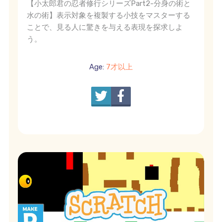
【小太郎君の忍者修行シリーズPart2-分身の術と
水の術】表示対象を複製する小技をマスターする
ことで、見る人に驚きを与える表現を探求しよ
う。
Age:
7才以上