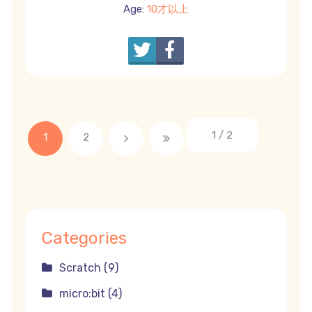
Age:
10才以上
1 / 2
1
2
Categories
Scratch (9)
micro:bit (4)