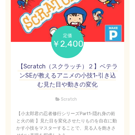
定価
￥2,400
【Scratch（スクラッチ）２】ベテラ
ンSEが教えるアニメの小技1-引き込
む見た目や動きの変化
Scratch
【小太郎君の忍者修行シリーズPart1-隠れ身の術
と火の術 】見た目を変化させたりものを自在に動
かす小技をマスターすることで、見る人を飽きさ