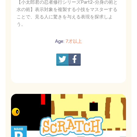
【小太郎君の忍者修行シリーズPart2-分身の術と
水の術】表示対象を複製する小技をマスターする
ことで、見る人に驚きを与える表現を探求しよ
う。
Age:
7才以上